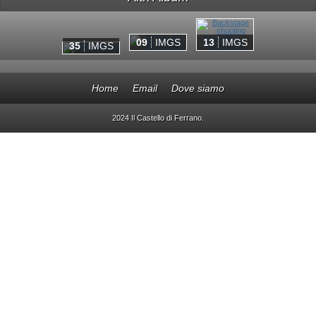
09
IMGS
13
IMGS
35
IMGS
Home
Email
Dove siamo
2024 Il Castello di Ferrano.