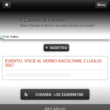
Menu
Il Castello di Ferrano
Dove il tempo si ferma e la realtà diventa un incanto
INDIETRO
EVENTO: VOCE AL VERBO ASCOLTARE 2 LUGLIO
2017
CHIAMA: +39 3345996786
Altri Album