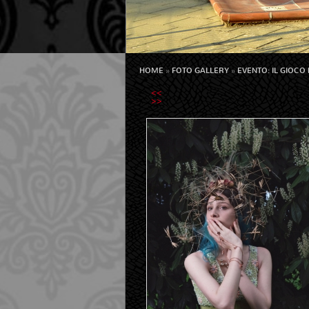
HOME
»
FOTO GALLERY
»
EVENTO: IL GIOCO 
<<
>>