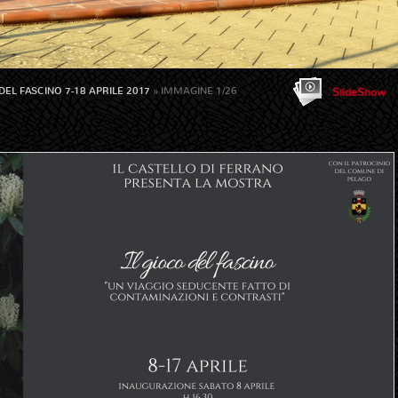
DEL FASCINO 7-18 APRILE 2017
» IMMAGINE 1/26
SlideShow