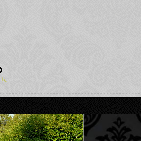
O
nto