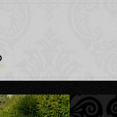
O
nto