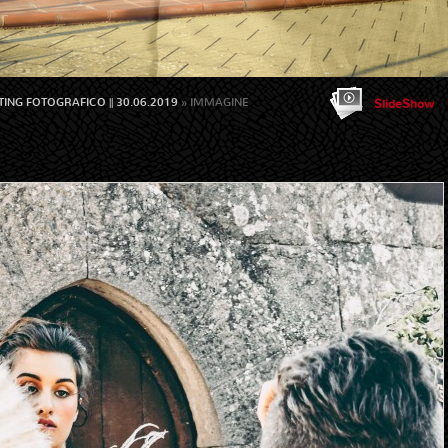
NG FOTOGRAFICO || 30.06.2019
» IMMAGINE
SlideShow