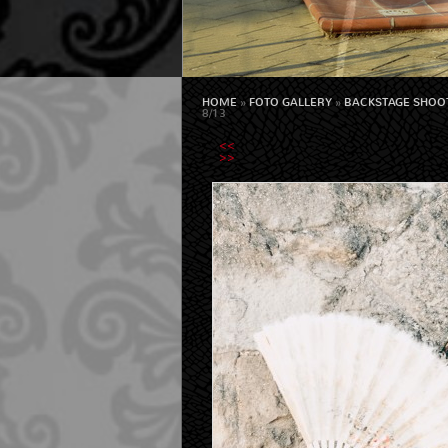
HOME
»
FOTO GALLERY
»
BACKSTAGE SHOOTI
8/13
<<
>>